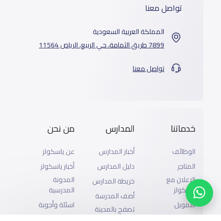
تواصل معنا
المملكة العربية السعودية
7899 طريق الثمامة، حي الربيع، الرياض 11564
تواصل معنا
خدماتنا
المدارس
من نحن
الوظائف
أخبار المدارس
عن ياسكولز
المتاجر
دليل المدارس
أخبار ياسكولز
الإعلان مع
المدونة
خريطة المدارس
ياسكولز
المدرسية
أضف المدرسة
التمويل
اسئلة وأجوبة
تصفح بالمدينة
إضافة شريك
والحى