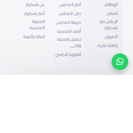
الوظائف
أخبار المدارس
عن ياسكولز
المتاجر
دليل المدارس
أخبار ياسكولز
الإعلان مع
المدونة
خريطة المدارس
ياسكولز
المدرسية
أضف المدرسة
التمويل
اسئلة وأجوبة
تصفح بالمدينة
إضافة شريك
والحى
التقويم الدراسي
الدعم
سياسة الخصوصية
جميع الحقوق محفوظة لياسكولز ©2026