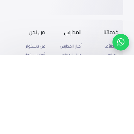
خدماتنا
المدارس
من نحن
الوظائف
أخبار المدارس
عن ياسكولز
المتاجر
دليل المدارس
أخبار ياسكولز
الإعلان مع
المدونة
خريطة المدارس
ياسكولز
المدرسية
أضف المدرسة
التمويل
اسئلة وأجوبة
تصفح بالمدينة
إضافة شريك
والحى
التقويم الدراسي