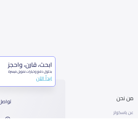
ابحث، قارن، واحجز
بحلول دفع وخيارات تمويل ميسرة
ابدأ الآن
من نحن
تواصل
عن ياسكولز
ا
أخبار ياسكولز
99
المدونة المدرسية