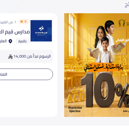
ئج
5
1 من التقييمات
مدارس قيم الع
العلي
عالمية
الرسوم تبدأ من 14,000
التفا