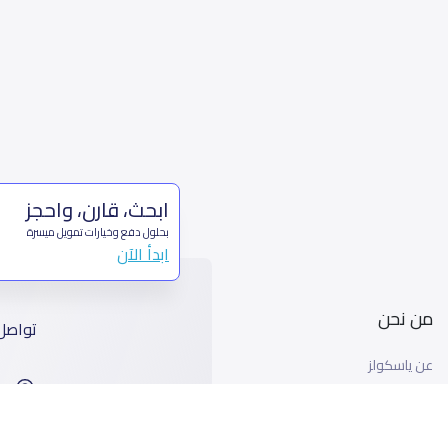
ابحث، قارن، واحجز
بحلول دفع وخيارات تمويل ميسرة
ابدأ الآن
من نحن
تواصل
عن ياسكولز
ا
أخبار ياسكولز
99
المدونة المدرسية