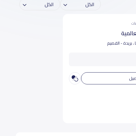
المية
ا ، بريدة - القصيم
صيل