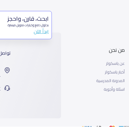
ابحث، قارن، واحجز
بحلول دفع وخيارات تمويل ميسرة
ابدأ الآن
من نحن
تواصل
عن ياسكولز
ا
أخبار ياسكولز
99
المدونة المدرسية
ت
اسئلة وأجوبة