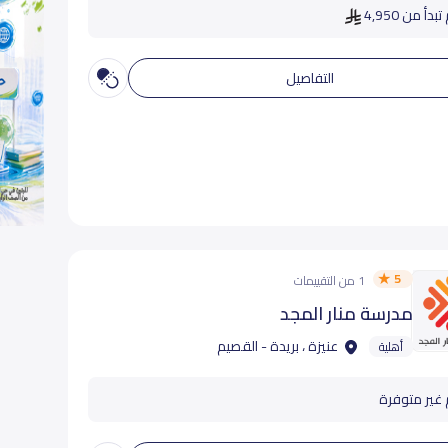
دأ من 4,950
التفاصيل
5
1 من التقييمات
مدرسة منار المجد
عنيزة ، بريدة - القصيم
أهلية
 غير متوفرة