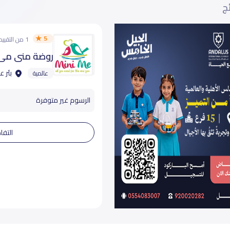
ئج
5
1 من التقييمات
روضة منى مي 
بئر ع
عالمية
الرسوم غير متوفرة
التفا