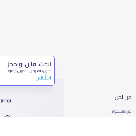
ابحث، قارن، واحجز
بحلول دفع وخيارات تمويل ميسرة
ابدأ الآن
من نحن
تواصل
عن ياسكولز
ا
أخبار ياسكولز
99
المدونة المدرسية