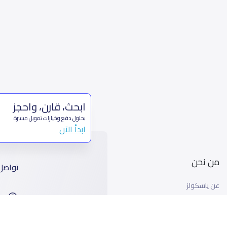
ابحث، قارن، واحجز
بحلول دفع وخيارات تمويل ميسرة
ابدأ الآن
من نحن
تواصل
عن ياسكولز
ا
أخبار ياسكولز
99
المدونة المدرسية