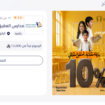
ئج
3.9
13 من التقييمات
مدارس العقيق 
الرانو
عالمية
الرسوم تبدأ من 12,000
التفا