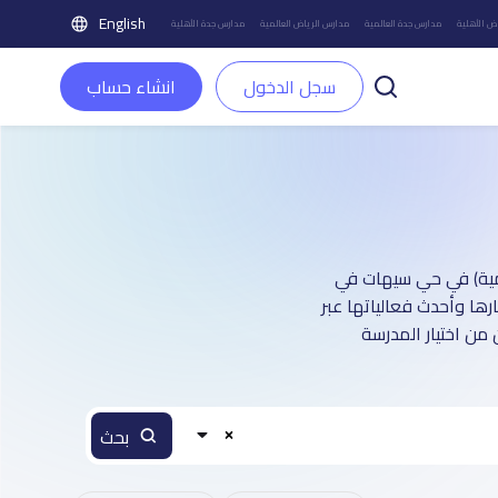
English
ض الأهلية
مدارس جدة العالمية
مدارس الرياض العالمية
مدارس جدة الأهلية
سجل الدخول
انشاء حساب
عريفية (تغطي أكثر من 7,500 منشأة تعليمية) في حي سيهات في
رها وأحدث فعالياتها عبر
من اختيار المدرسة
بحث