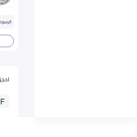
الرسوم تب
احجز