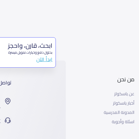
ابحث، قارن، واحجز
بحلول دفع وخيارات تمويل ميسرة
ابدأ الآن
من نحن
تواصل
عن ياسكولز
ا
أخبار ياسكولز
99
المدونة المدرسية
ت
اسئلة وأجوبة