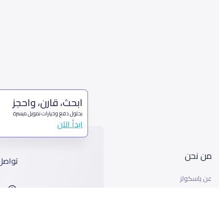
ابحث، قارن، واحجز
بحلول دفع وخيارات تمويل ميسرة
ابدأ الآن
من نحن
تواصل
عن ياسكولز
ا
أخبار ياسكولز
99
المدونة المدرسية