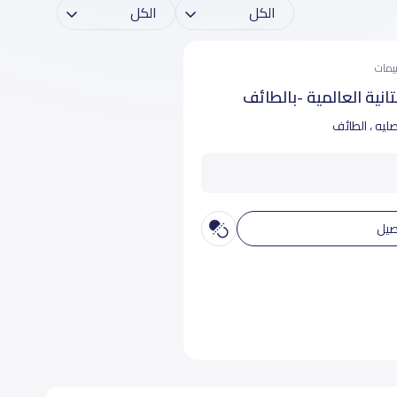
نية العالمية -بالطائف
ليه ، الطائف
صيل