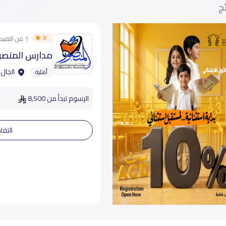
ئج
3
1 من التقييمات
مدارس المنصور
الجال 
أهلية
الرسوم تبدأ من 8,500
التفا