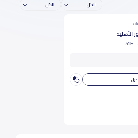
 الأهلية
، الطائف
صيل