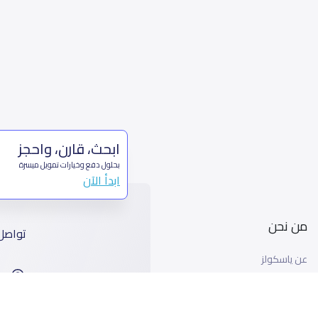
ابحث، قارن، واحجز
بحلول دفع وخيارات تمويل ميسرة
ابدأ الآن
من نحن
تواصل
عن ياسكولز
ا
أخبار ياسكولز
99
المدونة المدرسية