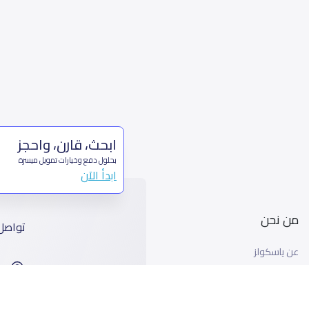
ابحث، قارن، واحجز
بحلول دفع وخيارات تمويل ميسرة
ابدأ الآن
من نحن
تواصل
عن ياسكولز
ا
أخبار ياسكولز
99
المدونة المدرسية