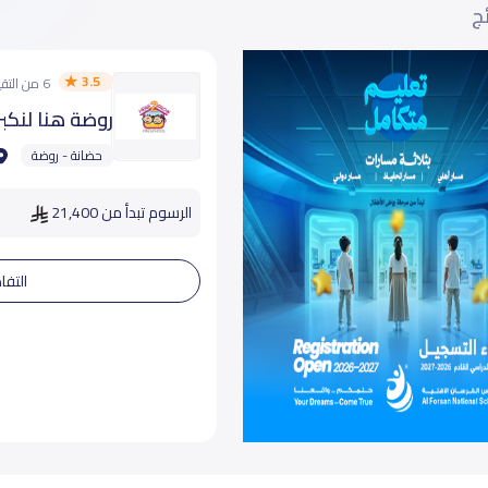
ئج
3.5
6 من التقييمات
روضة هنا لنكبر
حضانة - روضة
الرسوم تبدأ من 21,400
التفا