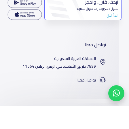
ابحث، قارن، واحجز
بحلول دفع وخيارات تمويل ميسرة
ابدأ الآن
تواصل معنا
المملكة العربية السعودية
7899 طريق الثمامة، حي الربيع، الرياض 11564
تواصل معنا
خدماتنا
المدارس
من نحن
الوظائف
أخبار المدارس
عن ياسكولز