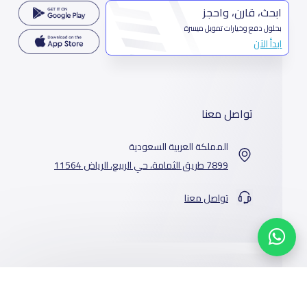
ابحث، قارن، واحجز
بحلول دفع وخيارات تمويل ميسرة
ابدأ الآن
تواصل معنا
المملكة العربية السعودية
7899 طريق الثمامة، حي الربيع، الرياض 11564
تواصل معنا
خدماتنا
المدارس
من نحن