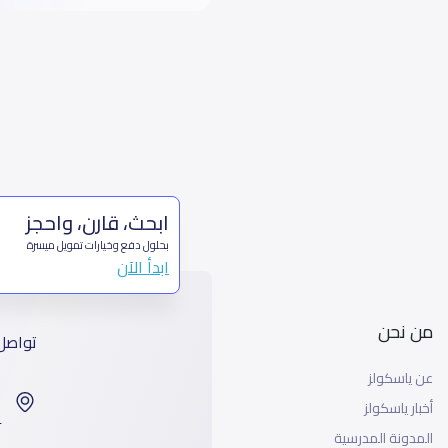
ابحث، قارن، واحجز
بحلول دفع وخيارات تمويل ميسرة
ابدأ الآن
من نحن
تواصل
عن ياسكولز
ا
أخبار ياسكولز
99
المدونة المدرسية