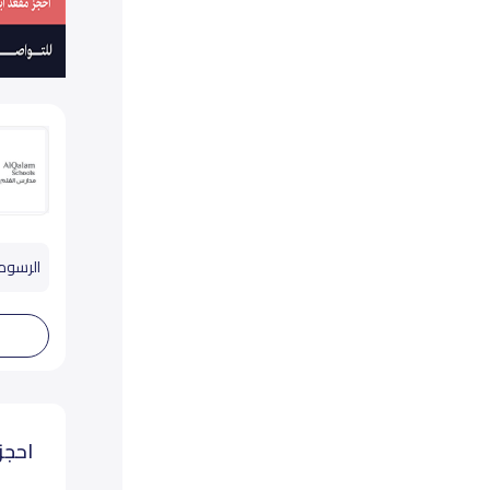
الرسوم
احجز