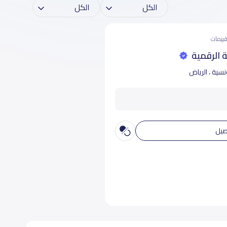
 الرقمية
سية ، الرياض
صيل