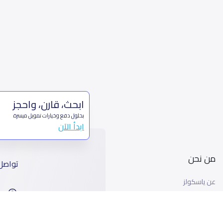
ابحث، قارن، واحجز
بحلول دفع وخيارات تمويل ميسرة
ابدأ الآن
من نحن
تواصل
عن ياسكولز
ا
أخبار ياسكولز
99
المدونة المدرسية