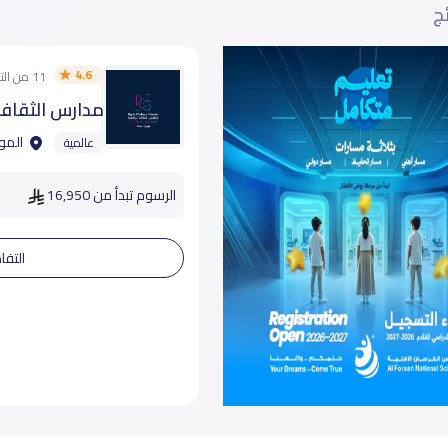
ئج
4.6
11 من التقييمات
مدارس الثقافة
المون
عالمية
الرسوم تبدأ من 16,950
التفا