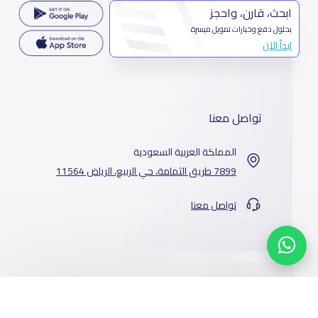
ابحث، قارن، واحجز
بحلول دفع وخيارات تمويل ميسرة
ابدأ الآن
تواصل معنا
المملكة العربية السعودية
7899 طريق الثمامة، حي الربيع، الرياض 11564
تواصل معنا
خدماتنا
المدارس
من نحن