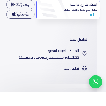
ابحث، قارن، واحجز
بحلول دفع وخيارات تمويل ميسرة
ابدأ الآن
تواصل معنا
المملكة العربية السعودية
7899 طريق الثمامة، حي الربيع، الرياض 11564
تواصل معنا
خدماتنا
المدارس
من نحن