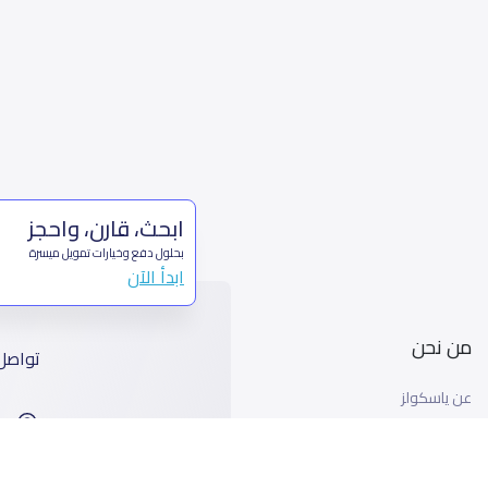
ابحث، قارن، واحجز
بحلول دفع وخيارات تمويل ميسرة
ابدأ الآن
من نحن
تواصل
عن ياسكولز
ا
أخبار ياسكولز
99
المدونة المدرسية