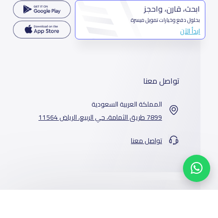
ابحث، قارن، واحجز
بحلول دفع وخيارات تمويل ميسرة
ابدأ الآن
تواصل معنا
المملكة العربية السعودية
7899 طريق الثمامة، حي الربيع، الرياض 11564
تواصل معنا
خدماتنا
المدارس
من نحن