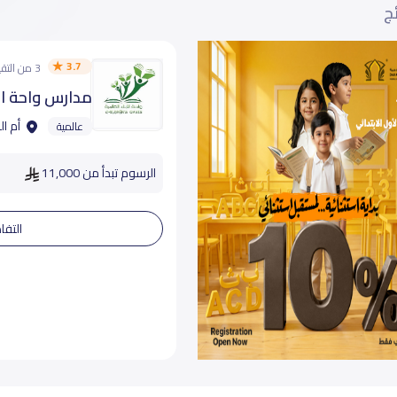
ئج
3.7
3 من التقييمات
مدارس واحة الأ
أم ال
عالمية
الرسوم تبدأ من 11,000
التفا