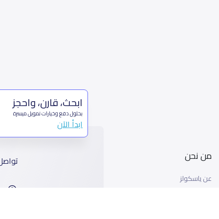
ابحث، قارن، واحجز
بحلول دفع وخيارات تمويل ميسرة
ابدأ الآن
من نحن
تواصل
عن ياسكولز
ا
أخبار ياسكولز
99
المدونة المدرسية