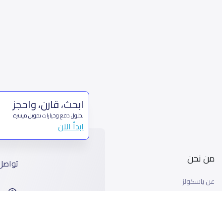
ابحث، قارن، واحجز
بحلول دفع وخيارات تمويل ميسرة
ابدأ الآن
من نحن
تواصل
عن ياسكولز
ا
أخبار ياسكولز
99
المدونة المدرسية