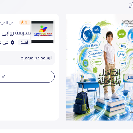
ئج
5
1 من التقييمات
مدرسة روابي ا
حى حط
أهلية
الرسوم غير متوفرة
التفا