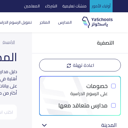
أولياء الأمور
منشآت تعليمية
الشركاء
المعلمين
المدارس
المتاجر
تمويل الرسوم الدراس
التصفية
الرئيسية
الم
اعادة تهيئة
أهلية في 
خصومات
على بيانا
أكثر من م
على الرسوم الدراسية
مدارس متعاقد معها
المدينة