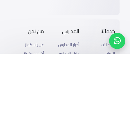
خدماتنا
المدارس
من نحن
الوظائف
أخبار المدارس
عن ياسكولز
المتاجر
دليل المدارس
أخبار ياسكولز
الإعلان مع
المدونة
خريطة المدارس
ياسكولز
المدرسية
أضف المدرسة
التمويل
اسئلة وأجوبة
تصفح بالمدينة
إضافة شريك
والحى
التقويم الدراسي