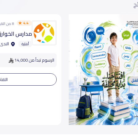
ئج
4.4
8 من التقييمات
مدارس الخوارز
الندى 
أهلية
الرسوم تبدأ من 14,000
التفا