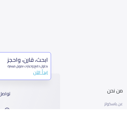
ابحث، قارن، واحجز
بحلول دفع وخيارات تمويل ميسرة
ابدأ الآن
من نحن
تواصل
عن ياسكولز
ا
أخبار ياسكولز
99
المدونة المدرسية