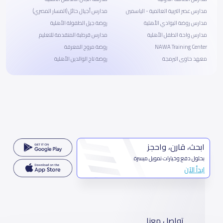
مدارس عصر التربية العالمية - الياسمين
مدارس أجيال حائل (المسار المصري)
مدارس روضة البوادي الأهلية
روضة جيل الطفولة الأهلية
مدارس واحة الطفل الأهلية
مدارس قرطبة المتقدمة للتعليم
NAWA Training Center
روضة مروج المعرفة
معهد حاوى البرمجة
روضة تاج الوالدين الأهلية
ابحث، قارن، واحجز
بحلول دفع وخيارات تمويل ميسرة
ابدأ الآن
تواصل معنا