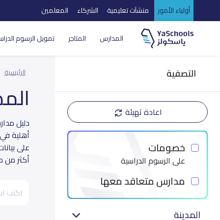
أولياء الأمور
منشآت تعليمية
الشركاء
المعلمين
المدارس
المتاجر
تمويل الرسوم الدراس
التصفية
الرئيسية
الم
اعادة تهيئة
أهلية في 
خصومات
على بيانا
أكثر من م
على الرسوم الدراسية
مدارس متعاقد معها
المدينة