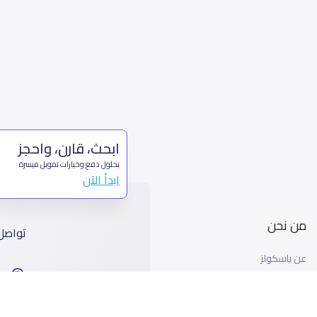
ابحث، قارن، واحجز
بحلول دفع وخيارات تمويل ميسرة
ابدأ الآن
من نحن
تواصل
عن ياسكولز
ا
أخبار ياسكولز
99
المدونة المدرسية