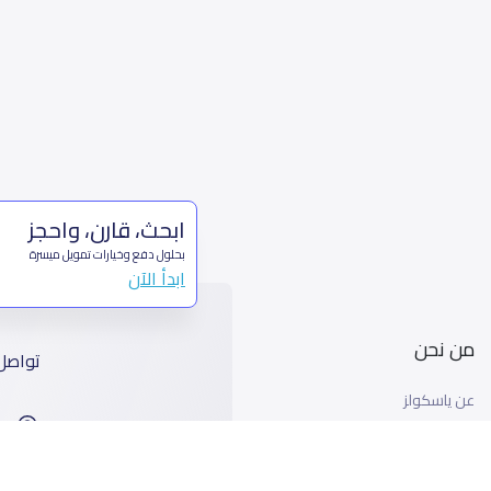
ابحث، قارن، واحجز
بحلول دفع وخيارات تمويل ميسرة
ابدأ الآن
من نحن
تواصل
عن ياسكولز
ا
أخبار ياسكولز
99
المدونة المدرسية