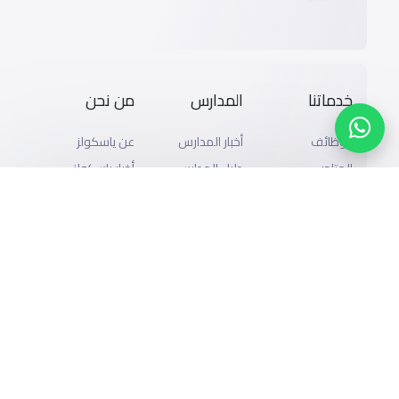
خدماتنا
المدارس
من نحن
الوظائف
أخبار المدارس
عن ياسكولز
المتاجر
دليل المدارس
أخبار ياسكولز
الإعلان مع
المدونة
خريطة المدارس
ياسكولز
المدرسية
أضف المدرسة
التمويل
اسئلة وأجوبة
تصفح بالمدينة
إضافة شريك
والحى
التقويم الدراسي