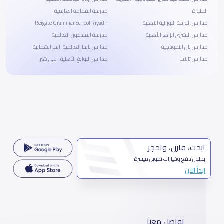
المنورة
مدرسة الفخامة العالمية
مدارس الواحة النورانية الاهلية
Reigate Grammar School Riyadh
مدارس البشري الزاهر الأهلية
مدرسة المبدعون العالمية
مدارس نال النموذجية
مدارس ناسا العالمية-ابحر الشمالية
مدارس تالات
مدارس النوابغ الأهلية -حي شبرا
ابحث، قارن، واحجز
بحلول دفع وخيارات تمويل ميسرة
ابدأ الآن
تواصل معنا