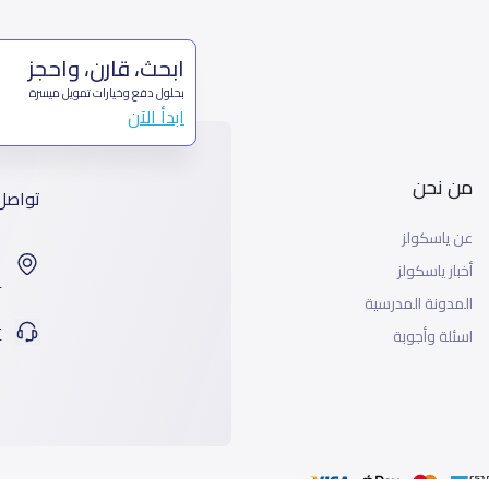
ابحث، قارن، واحجز
بحلول دفع وخيارات تمويل ميسرة
ابدأ الآن
من نحن
تواصل
عن ياسكولز
ا
أخبار ياسكولز
99
المدونة المدرسية
ت
اسئلة وأجوبة