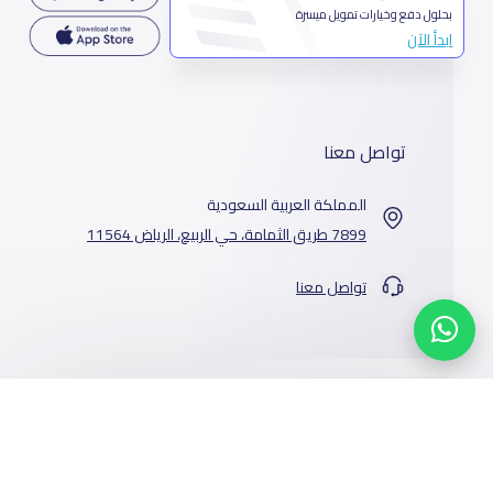
بحلول دفع وخيارات تمويل ميسرة
ابدأ الآن
تواصل معنا
المملكة العربية السعودية
7899 طريق الثمامة، حي الربيع، الرياض 11564
تواصل معنا
خدماتنا
المدارس
من نحن
الوظائف
أخبار المدارس
عن ياسكولز