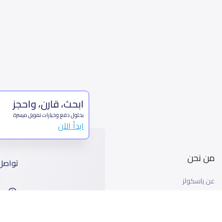
ابحث، قارن، واحجز
بحلول دفع وخيارات تمويل ميسرة
ابدأ الآن
من نحن
تواصل
عن ياسكولز
ا
أخبار ياسكولز
99
المدونة المدرسية