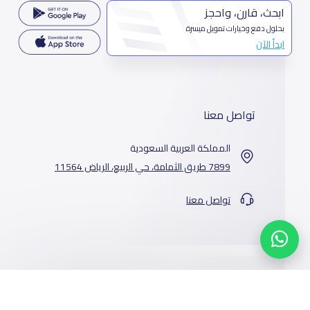
ابحث، قارن، واحجز
بحلول دفع وخيارات تمويل ميسرة
ابدأ الآن
تواصل معنا
المملكة العربية السعودية
7899 طريق الثمامة، حي الربيع، الرياض 11564
تواصل معنا
خدماتنا
المدارس
من نحن