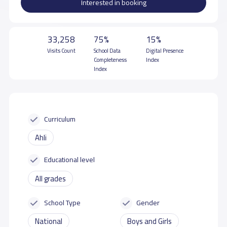
Interested in booking
33,258
75%
15%
Visits Count
School Data
Digital Presence
Completeness
Index
Index
Curriculum
Ahli
Educational level
All grades
School Type
Gender
National
Boys and Girls