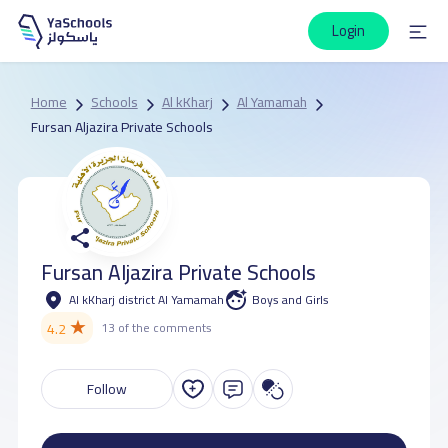
Login
Home
Schools
Al kKharj
Al Yamamah
Fursan Aljazira Private Schools
Fursan Aljazira Private Schools
Al kKharj district Al Yamamah
Boys and Girls
★
4.2
13 of the comments
Follow