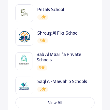
Petals School
5
Shroug Al Fikr School
5
Bab Al Maarifa Private
Schools
5
Saql Al-Mawahib Schools
5
View All