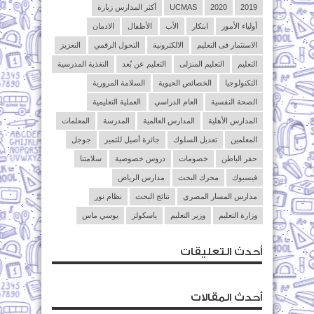
2019
2020
UCMAS
أكثر المدارس زيارة
أولياء الأمور
ابتكار
الأب
الأطفال
الادمان
الاستثمار فى التعليم
الالكترونية
التحول الرقمي
التعزيز
التعليم
التعليم المنزلى
التعليم عن بُعد
التغذية المدرسية
التكنولوجيا
الخصائص الحيوية
السلامة المرورية
الصحة النفسية
العام الدراسي
العملية التعليمية
المدارس الأهلية
المدارس العالمية
المدرسة
المعلمات
المعلمين
تعديل السلوك
جائزة أصيل للتميز
جوجل
حفر الباطن
خصومات
دروس خصوصية
سلامتنا
فيسبوك
محرك البحث
مدارس الرياض
مدارس المسار المصري
نتائج البحث
نظام نور
وزارة التعليم
وزير التعليم
ياسكولز
يوسي ماس
أحدث التعليقات
أحدث المقالات