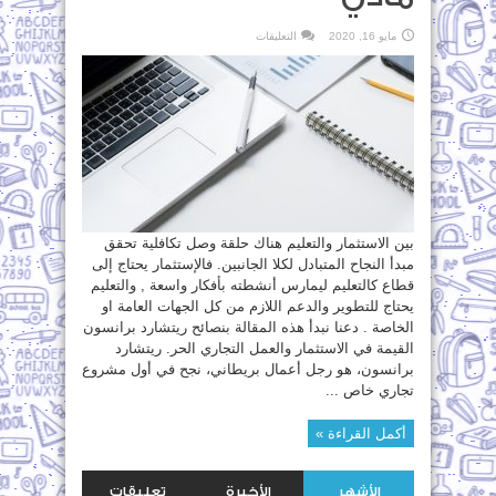
على
مايو 16, 2020
التعليقات
الاستثمار
في
التعليم
قيمة
إنسانية
ومكسب
مادي
مغلقة
بين الاستثمار والتعليم هناك حلقة وصل تكافلية تحقق
مبدأ النجاح المتبادل لكلا الجانبين. فالإستثمار يحتاج إلى
قطاع كالتعليم ليمارس أنشطته بأفكار واسعة , والتعليم
يحتاج للتطوير والدعم اللازم من كل الجهات العامة او
الخاصة . دعنا نبدأ هذه المقالة بنصائح ريتشارد برانسون
القيمة في الاستثمار والعمل التجاري الحر. ريتشارد
برانسون، هو رجل أعمال بريطاني، نجح في أول مشروع
تجاري خاص ...
أكمل القراءة »
الأشهر
الأخيرة
تعليقات