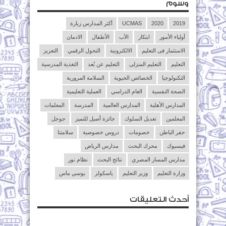
وسوم
2019
2020
UCMAS
أكثر المدارس زيارة
أولياء الأمور
ابتكار
الأب
الأطفال
الادمان
الاستثمار فى التعليم
الالكترونية
التحول الرقمي
التعزيز
التعليم
التعليم المنزلى
التعليم عن بُعد
التغذية المدرسية
التكنولوجيا
الخصائص الحيوية
السلامة المرورية
الصحة النفسية
العام الدراسي
العملية التعليمية
المدارس الأهلية
المدارس العالمية
المدرسة
المعلمات
المعلمين
تعديل السلوك
جائزة أصيل للتميز
جوجل
حفر الباطن
خصومات
دروس خصوصية
سلامتنا
فيسبوك
محرك البحث
مدارس الرياض
مدارس المسار المصري
نتائج البحث
نظام نور
وزارة التعليم
وزير التعليم
ياسكولز
يوسي ماس
أحدث التعليقات