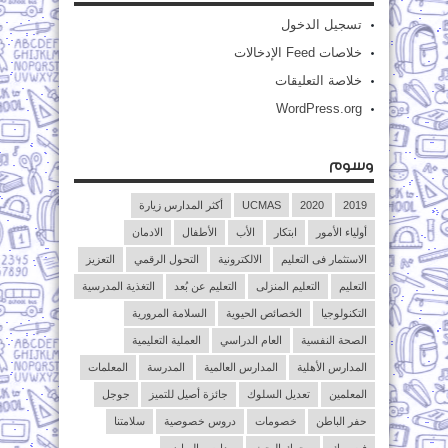
تسجيل الدخول
خلاصات Feed الإدخالات
خلاصة التعليقات
WordPress.org
وسوم
2019
2020
UCMAS
أكثر المدارس زيارة
أولياء الأمور
ابتكار
الأب
الأطفال
الادمان
الاستثمار فى التعليم
الالكترونية
التحول الرقمي
التعزيز
التعليم
التعليم المنزلى
التعليم عن بُعد
التغذية المدرسية
التكنولوجيا
الخصائص الحيوية
السلامة المرورية
الصحة النفسية
العام الدراسي
العملية التعليمية
المدارس الأهلية
المدارس العالمية
المدرسة
المعلمات
المعلمين
تعديل السلوك
جائزة أصيل للتميز
جوجل
حفر الباطن
خصومات
دروس خصوصية
سلامتنا